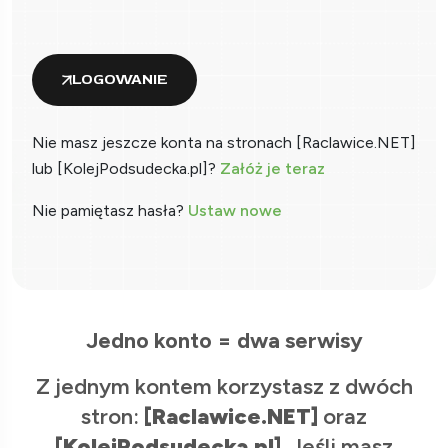
LOGOWANIE
Nie masz jeszcze konta na stronach [Raclawice.NET]
lub [KolejPodsudecka.pl]?
Załóż je teraz
Nie pamiętasz hasła?
Ustaw nowe
Jedno konto = dwa serwisy
Z jednym kontem korzystasz z dwóch
stron:
[Raclawice.NET]
oraz
[KolejPodsudecka.pl]
. Jeśli masz