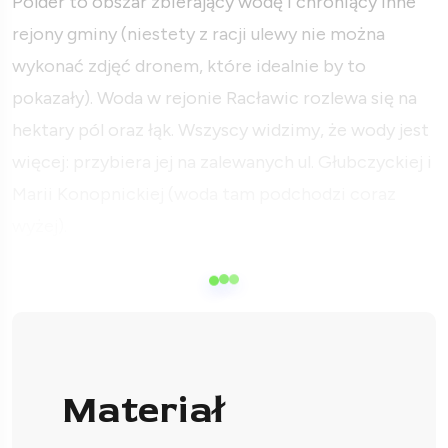
Polder to obszar zbierający wodę i chroniący inne
rejony gminy (niestety z racji ulewy nie można
wykonać zdjęć dronem, które idealnie by to
pokazały). Woda w rejonie Racławic rozlewa się na
hektary pól oraz łąk. Wszyscy widzimy, że wody jest
więcej: przybiera jej na zalewanych ul. Głubczyckiej i
Marii Konopnickiej (woda tam podchodzi coraz
wyżej).
Materiał