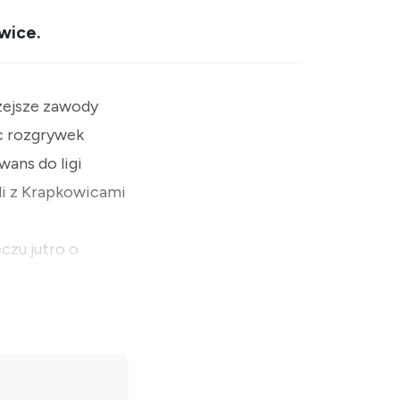
wice.
rzejsze zawody
c rozgrywek
wans do ligi
li z Krapkowicami
zu jutro o