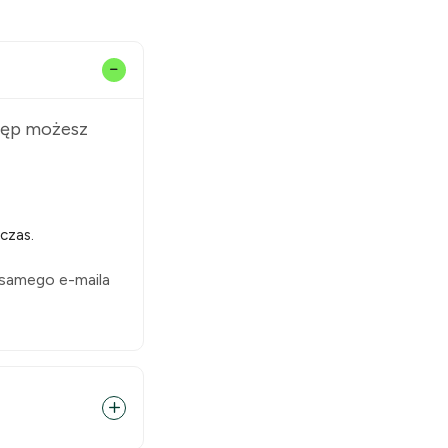
stęp możesz
czas.
 samego e-maila