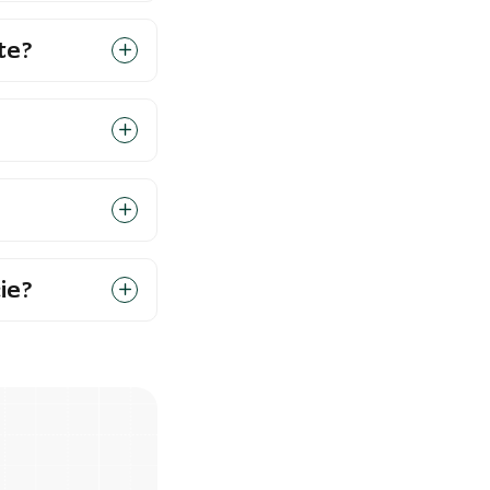
te?
ie?