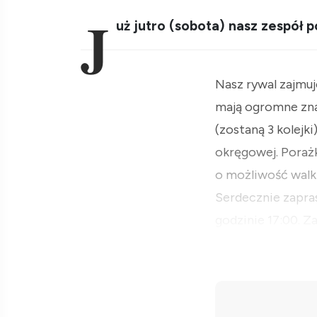
J
uż jutro (sobota) nasz zespół
Nasz rywal zajmuj
mają ogromne zna
(zostaną 3 kolejki
okręgowej. Poraż
o możliwość walki
Serdecznie zapra
godzinie 17:00. 