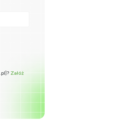
.pl]?
Załóż