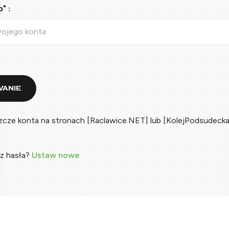
* :
ANIE
zcze konta na stronach [Raclawice.NET] lub [KolejPodsudecka
z hasła?
Ustaw nowe