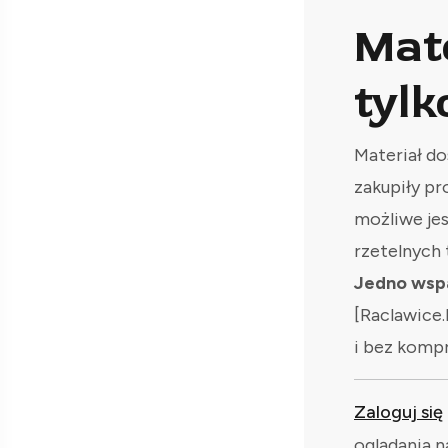
Mat
tylk
Materiał do
zakupiły pr
możliwe je
rzetelnych 
Jedno wspa
[Raclawice.
i bez komp
Zaloguj się
oglądania n