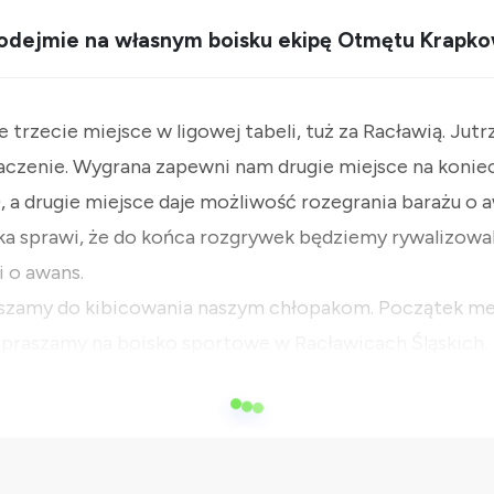
 podejmie na własnym boisku ekipę Otmętu Krapko
e trzecie miejsce w ligowej tabeli, tuż za Racławią. Jut
czenie. Wygrana zapewni nam drugie miejsce na konie
), a drugie miejsce daje możliwość rozegrania barażu o a
ka sprawi, że do końca rozgrywek będziemy rywalizowa
 o awans.
szamy do kibicowania naszym chłopakom. Początek mec
Zapraszamy na boisko sportowe w Racławicach Śląskich.