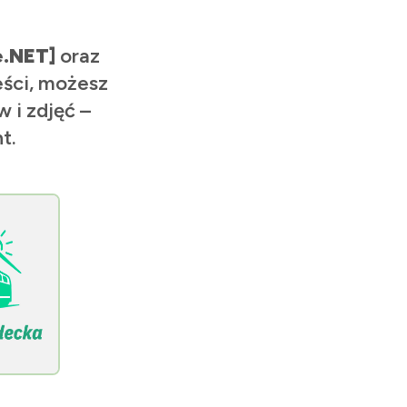
e.NET]
oraz
eści, możesz
 i zdjęć –
t.