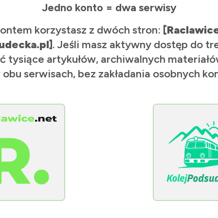
Jedno konto = dwa serwisy
ontem korzystasz z dwóch stron:
[Raclawic
udecka.pl]
. Jeśli masz aktywny dostęp do tr
ć tysiące artykułów, archiwalnych materiałów
 obu serwisach, bez zakładania osobnych kon
[KolejPodsudecka.pl]