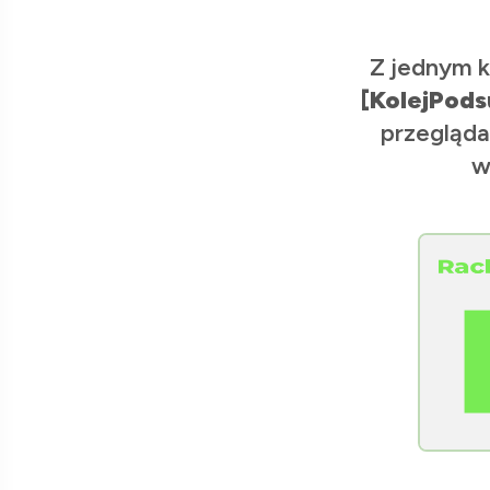
Z jednym k
[KolejPods
przegląda
w
[Raclawice.NET]