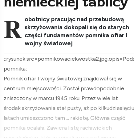
niemieckiej tablicy
R
obotnicy pracując nad przebudową
skrzyżowania dokopali się do starych
części fundamentów pomnika ofiar I
wojny światowej
::rysunek:src=pomnikowaciekwostka2.jpg,opis=Pods
pomnika;
Pomnik ofiar I wojny światowej znajdował się w
centrum miejscowości. Został prawdopodobnie
zniszczony w marcu 1945 roku. Przez wiele lat
środek skrzyżowania stał pusty, aż po kilkudziesięciu
latach umieszczono tam ... rakietę. Główna część
pomnika ocalała. Zawiera listę racławickich
mieszkańców, którzy zginęli w czasie I wojny