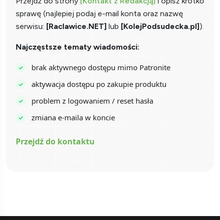
Przejdź do strony
[Kontakt z Redakcją]
i opisz krótko
sprawę (najlepiej podaj e-mail konta oraz nazwę
serwisu:
[Raclawice.NET]
lub
[KolejPodsudecka.pl]
).
Najczęstsze tematy wiadomości:
brak aktywnego dostępu mimo Patronite
aktywacja dostępu po zakupie produktu
problem z logowaniem / reset hasła
zmiana e-maila w koncie
Przejdź do kontaktu