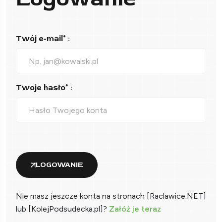
Twój e-mail* :
Twoje hasło* :
LOGOWANIE
Nie masz jeszcze konta na stronach [Raclawice.NET]
lub [KolejPodsudecka.pl]?
Załóż je teraz