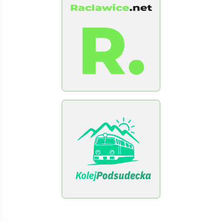
[Raclawice.NET]
[KolejPodsudecka.pl]