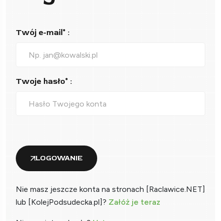
Twój e-mail* :
Twoje hasło* :
LOGOWANIE
Nie masz jeszcze konta na stronach [Raclawice.NET]
lub [KolejPodsudecka.pl]?
Załóż je teraz