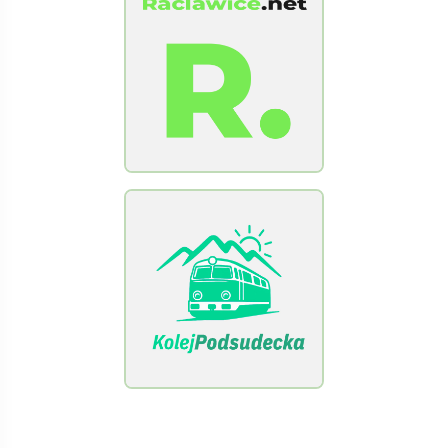
[Raclawice.NET]
[KolejPodsudecka.pl]