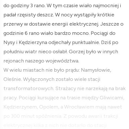
do godziny 3 rano. W tym czasie wiało najmocniej i
padał rzęsisty deszcz. W nocy wystąpiły krótkie
przerwy w dostawie energii elektrycznej. Jeszcze o
godzinie 6 rano wiało bardzo mocno. Pociągi do
Nysy i Kędzierzyna odjechały punktualnie. Dziś po
południu wiatr nieco osłabł. Gorzej było w innych
rejonach naszego województwa.
W wielu miastach nie było prądu: Namysłowie,
Oleśnie. Wyłączonych zostało wiele stacji
transformatorowych. Strażacy nie narzekają na brak
pracy. Pociągi kursujące na trasie między Gliwicami,
Kędzierzynem, Opolem, a Wrocławiem mają nawet
po 300 minut spóźnienia. Z powodu awarii trakcji
elektrycznej kilka z nich nie dotarło do stacji