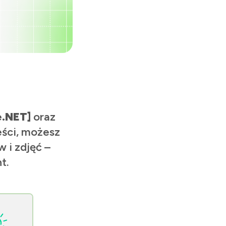
e.NET]
oraz
eści, możesz
 i zdjęć –
t.