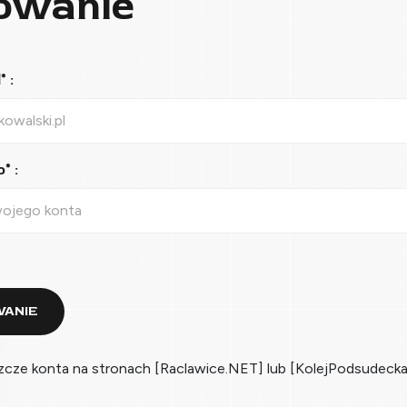
owanie
 :
* :
ANIE
zcze konta na stronach [Raclawice.NET] lub [KolejPodsudecka