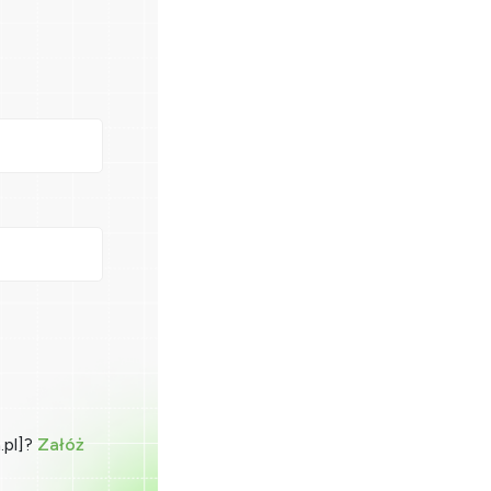
.pl]?
Załóż