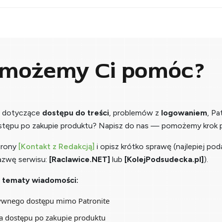
 możemy Ci pomóc?
a dotyczące
dostępu do treści
, problemów z
logowaniem
, Pa
stępu po zakupie produktu? Napisz do nas — pomożemy krok p
trony
[Kontakt z Redakcją]
i opisz krótko sprawę (najlepiej pod
azwę serwisu:
[Raclawice.NET]
lub
[KolejPodsudecka.pl]
).
 tematy wiadomości:
ywnego dostępu mimo Patronite
a dostępu po zakupie produktu