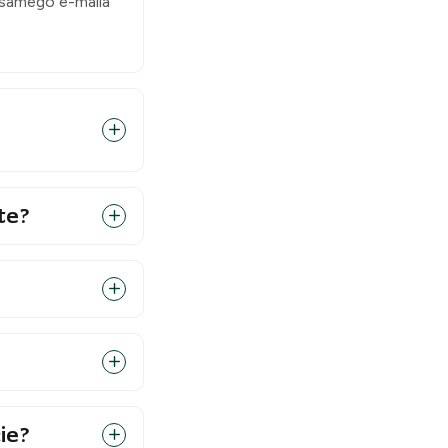
 samego e-maila
te?
ie?