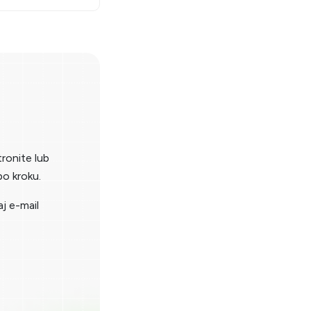
tronite lub
o kroku.
aj e-mail