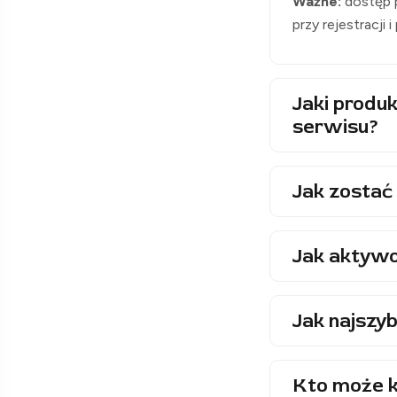
Ważne:
dostęp p
przy rejestracji 
Jaki produk
serwisu?
Jak zostać 
Jak aktywo
Jak najszyb
Kto może k