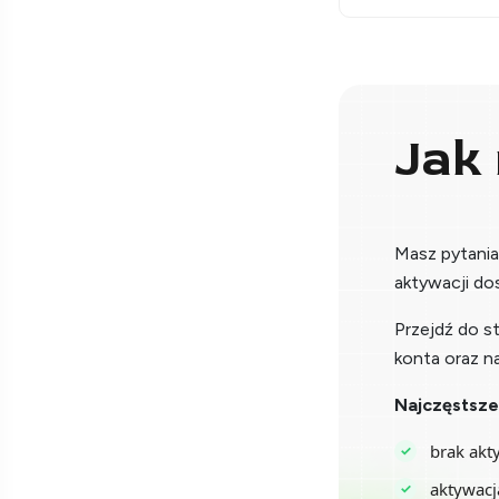
Jak
Masz pytani
aktywacji do
Przejdź do s
konta oraz n
Najczęstsze
brak akt
aktywacj