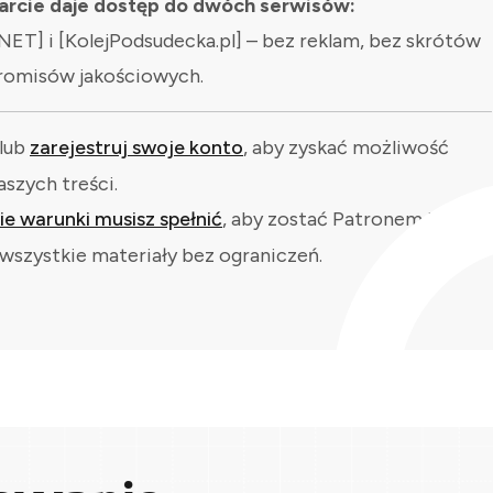
rcie daje dostęp do dwóch serwisów:
NET] i [KolejPodsudecka.pl] – bez reklam, bez skrótów
romisów jakościowych.
lub
zarejestruj swoje konto
, aby zyskać możliwość
aszych treści.
kie warunki musisz spełnić
, aby zostać Patronem i
wszystkie materiały bez ograniczeń.