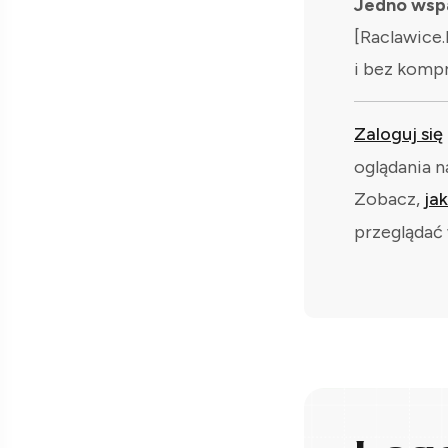
Jedno wspa
[Raclawice.
i bez komp
Zaloguj się
oglądania n
Zobacz,
ja
przeglądać 