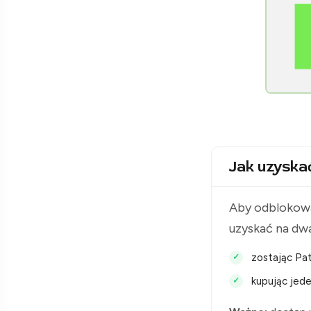
[Raclawice.NET]
Jak uzyska
Aby odblokowa
uzyskać na dw
zostając Pat
kupując jede