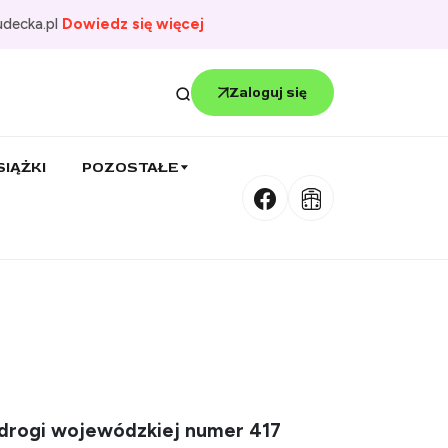
udecka.pl
Dowiedz się więcej
Zaloguj się
SIĄŻKI
POZOSTAŁE
t drogi wojewódzkiej numer 417