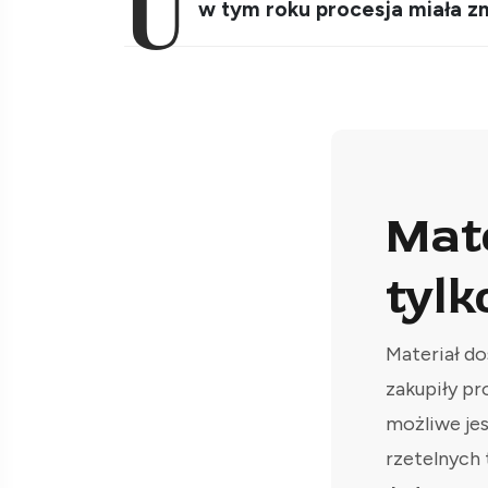
U
w tym roku procesja miała zm
Mat
tylk
Materiał do
zakupiły pr
możliwe je
rzetelnych 