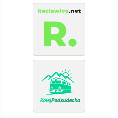
[Raclawice.NET]
[KolejPodsudecka.pl]