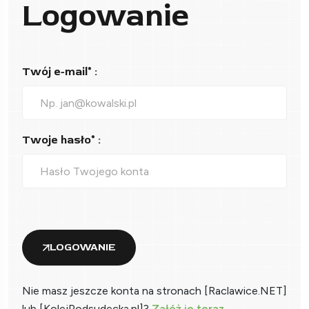
Logowanie
Twój e-mail* :
Twoje hasło* :
LOGOWANIE
Nie masz jeszcze konta na stronach [Raclawice.NET]
lub [KolejPodsudecka.pl]?
Załóż je teraz