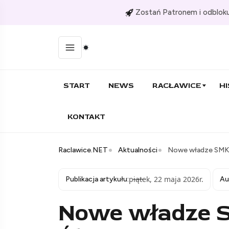
Zostań Patronem i odbloku
START
NEWS
RACŁAWICE
HI
KONTAKT
Raclawice.NET
Aktualności
Nowe władze SMK i 
piątek, 22 maja 2026r.
Publikacja artykułu:
Au
Nowe władze SM