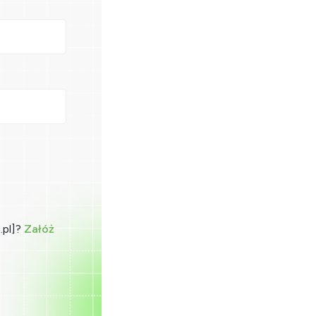
.pl]?
Załóż