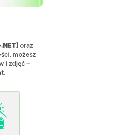
e.NET]
oraz
eści, możesz
 i zdjęć –
t.