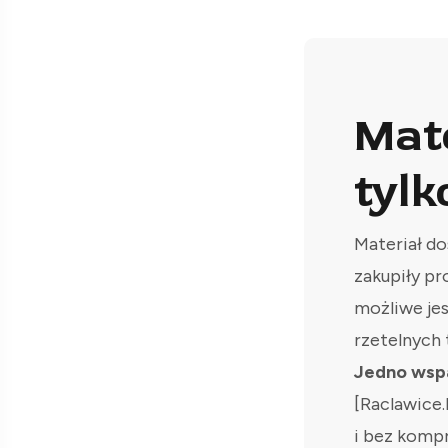
Mat
tylk
Materiał do
zakupiły pr
możliwe je
rzetelnych 
Jedno wspa
[Raclawice.
i bez komp