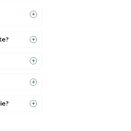
te?
ie?