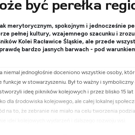
oże być perełka regi
tak merytorycznym, spokojnym i jednocześnie p
erze pełnej kultury, wzajemnego szacunku i zroz
ników Kolei Racławice Śląskie, ale przede wszyst
prawdę bardzo jasnych barwach - pod warunkiem,
 niemal jednogłośnie doceniono wszystkie osoby, które
e funkcje w stowarzyszeniu. Był to ważny i symboliczny
stworzyli ideę pikników kolejowych i przez blisko 15 lat
ko dla środowiska kolejowego, ale całej lokalnej społecz
d na to, że zebranie nie miało na celu tworzenia podzia
e idei kolejowych wydarzeń i dalszego rozwoju wsi.