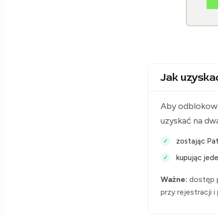
[Raclawice.NET]
Jak uzyska
Aby odblokowa
uzyskać na dw
zostając Pat
kupując jede
Ważne:
dostęp p
przy rejestracji 