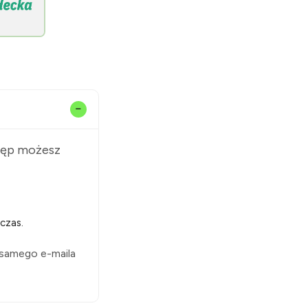
stęp możesz
czas.
 samego e-maila