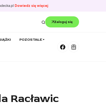
udecka.pl
Dowiedz się więcej
Zaloguj się
SIĄŻKI
POZOSTAŁE
la Racławic