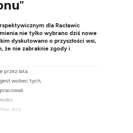
onu"
erspektywicznym dla Racławic
umienia nie tylko wybrano dziś nowe
kim dyskutowano o przyszłości wsi,
 że nie zabraknie zgody i
 przez lata
 gest wobec tych,
 pracowali
ności.
łów, lecz