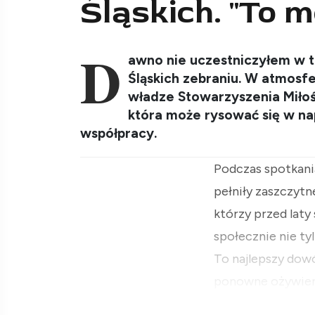
Śląskich. "To m
D
awno nie uczestniczyłem w 
Śląskich zebraniu. W atmosf
władze Stowarzyszenia Miłoś
która może rysować się w na
współpracy.
Podczas spotkania
pełniły zaszczytn
którzy przed laty 
społecznie nie tyl
To najlepszy dowó
ponowne ożywieni