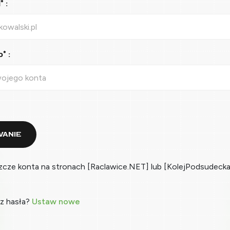
 :
* :
ANIE
zcze konta na stronach [Raclawice.NET] lub [KolejPodsudecka
z hasła?
Ustaw nowe