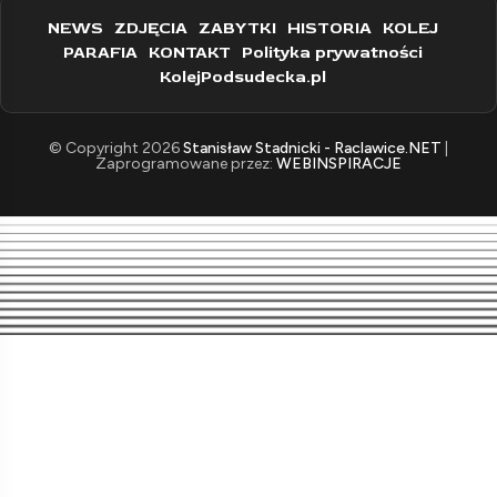
NEWS
ZDJĘCIA
ZABYTKI
HISTORIA
KOLEJ
PARAFIA
KONTAKT
Polityka prywatności
KolejPodsudecka.pl
© Copyright 2026
Stanisław Stadnicki - Raclawice.NET
|
Zaprogramowane przez:
WEBINSPIRACJE