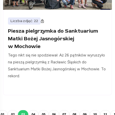
Liczba zdjęć: 22
Piesza pielgrzymka do Sanktuarium
Matki Bożej Jasnogórskiej
w Mochowie
Tego nikt się nie spodziewał. Aż 26 pątników wyruszyło
na pieszą pielgrzymkę z Racławic Śląskich do
Sanktuarium Matki Bożej Jasnogórskiej w Mochowie. To
rekord.
01
02
03
04
05
06
07
08
09
10
11