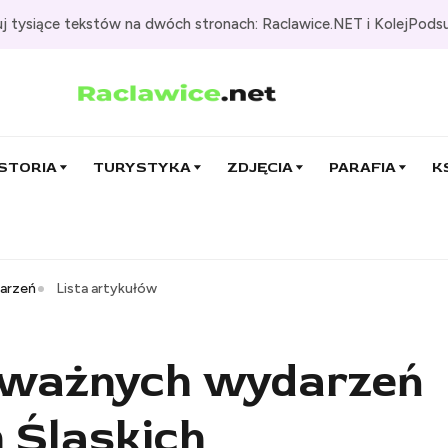
j tysiące tekstów na dwóch stronach: Raclawice.NET i KolejPods
STORIA
TURYSTYKA
ZDJĘCIA
PARAFIA
K
darzeń
Lista artykułów
z ważnych wydarzeń
 Śląskich