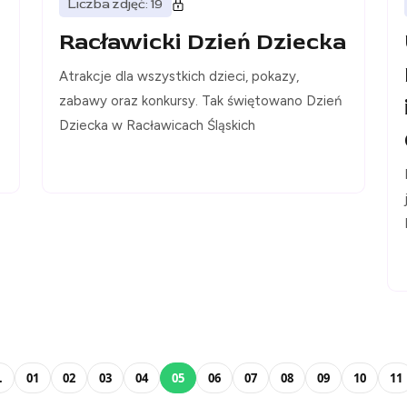
Liczba zdjęć: 19
Racławicki Dzień Dziecka
Atrakcje dla wszystkich dzieci, pokazy,
zabawy oraz konkursy. Tak świętowano Dzień
Dziecka w Racławicach Śląskich
.
01
02
03
04
05
06
07
08
09
10
11