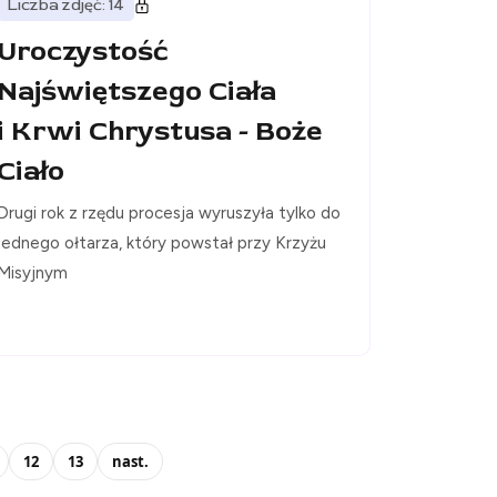
Liczba zdjęć: 14
Uroczystość
Najświętszego Ciała
i Krwi Chrystusa - Boże
Ciało
Drugi rok z rzędu procesja wyruszyła tylko do
jednego ołtarza, który powstał przy Krzyżu
Misyjnym
12
13
nast.