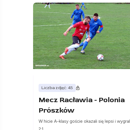
Liczba zdjęć: 45
Mecz Racławia - Polonia
Prószków
W hicie A-klasy goście okazali się lepsi i wygral
2:1.