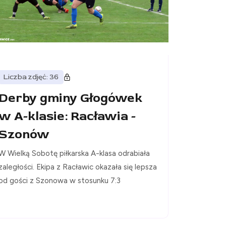
Liczba zdjęć: 36
Derby gminy Głogówek
w A-klasie: Racławia -
Szonów
W Wielką Sobotę piłkarska A-klasa odrabiała
zaległości. Ekipa z Racławic okazała się lepsza
od gości z Szonowa w stosunku 7:3