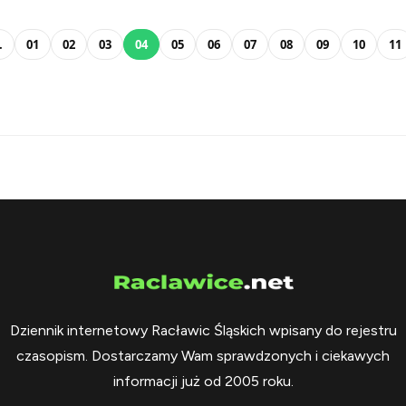
.
01
02
03
04
05
06
07
08
09
10
11
Dziennik internetowy Racławic Śląskich wpisany do rejestru
czasopism. Dostarczamy Wam sprawdzonych i ciekawych
informacji już od 2005 roku.