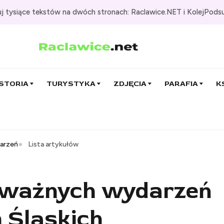
j tysiące tekstów na dwóch stronach: Raclawice.NET i KolejPods
STORIA
TURYSTYKA
ZDJĘCIA
PARAFIA
K
darzeń
Lista artykułów
z ważnych wydarzeń
 Śląskich