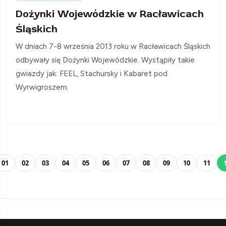
Dożynki Wojewódzkie w Racławicach
Śląskich
W dniach 7-8 września 2013 roku w Racławicach Śląskich
odbywały się Dożynki Wojewódzkie. Wystąpiły takie
gwiazdy jak: FEEL, Stachursky i Kabaret pod
Wyrwigroszem.
01
02
03
04
05
06
07
08
09
10
11