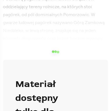
oddzielający tereny rolnicze, na których stoi
pagórek, od pól dominialnych Pomorzowic. W
gwarze ludowej pagórek nazywano Górą Zamkową.
Niedaleko, w lewą stronę, znajduje się na jeden
kilometr długi wąwóz oraz liczne boczne wąwozy.
Materiał
dostępny