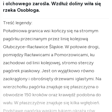
i olchowego zarośla. Wzdłuż doliny wiła się
rzeka Osobłoga.
Treść legendy:
Południowa granica wsi kończy się na stromym
pagórku przecinanym przez linię kolejową
Głubczyce–Racławice Śląskie. W połowie drogi,
pomiędzy Racławicami a Pomorzowicami, ku
zachodowi od linii kolejowej, stromo sterczy
pagórek piaskowy. Jest on wyjątkowo równo
zaokrąglony i obrośnięty drzewami iglastymi. Na
wierzchołku pagórka znajduje się płaszczyzna o
obwodzie 150 kroków oraz krawędź podobna do
wału. W płaszczyźnie znajduje się kilka wgłębień.
Podstawę pagórka wąskim łukiem okrąża rów