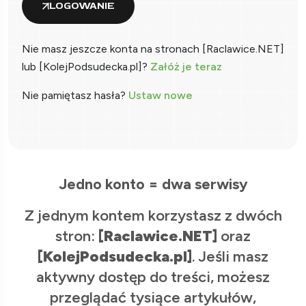
LOGOWANIE
Nie masz jeszcze konta na stronach [Raclawice.NET]
lub [KolejPodsudecka.pl]?
Załóż je teraz
Nie pamiętasz hasła?
Ustaw nowe
Jedno konto = dwa serwisy
Z jednym kontem korzystasz z dwóch
stron:
[Raclawice.NET]
oraz
[KolejPodsudecka.pl]
. Jeśli masz
aktywny dostęp do treści, możesz
przeglądać tysiące artykułów,