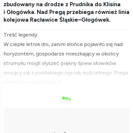
zbudowany na drodze z Prudnika do Klisina
i Głogówka. Nad Pregą przebiega również linia
kolejowa Racławice Śląskie–Głogówek.
Treść legendy:
W ciepłe letnie dni, zanim słońce pojawiło się nad
horyzontem, gospodarze mieszkający w okolicy
strumyku mogli słyszeć piękny śpiew słowików
niosący się z pobliskiego ogrodu kościelnego. Prega
dzieliła ten ogród na pół.