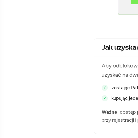
[Raclawice.NET]
Jak uzyska
Aby odblokowa
uzyskać na dw
zostając Pat
kupując jede
Ważne:
dostęp p
przy rejestracji 