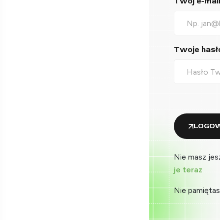
Twój e-mail*
Twoje hasło
LOGOW
Nie masz jes
je teraz
Nie pamiętas