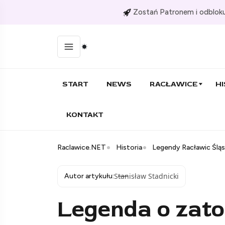
Zostań Patronem i odbloku
START
NEWS
RACŁAWICE
HI
KONTAKT
Raclawice.NET
Historia
Legendy Racławic Śląs
Stanisław Stadnicki
Autor artykułu:
Legenda o zato