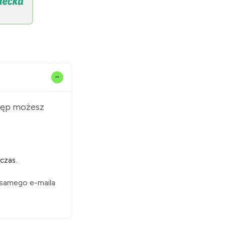
stęp możesz
czas.
 samego e-maila