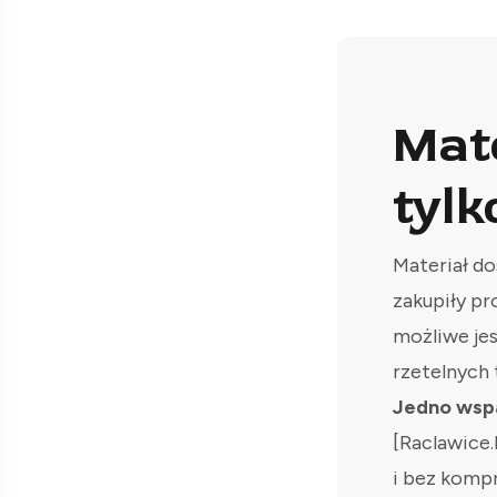
Mat
tylk
Materiał do
zakupiły pr
możliwe je
rzetelnych 
Jedno wspa
[Raclawice.
i bez komp