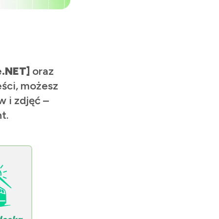
e.NET]
oraz
eści, możesz
 i zdjęć –
t.