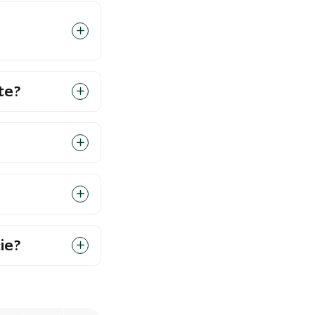
te?
ie?