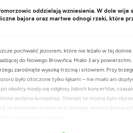
i Pomorzowic oddzielają wzniesienia. W dole wije 
iczne bajora oraz martwe odnogi rzeki, które pr
szcze pochwalić jeziorem, które nie leżało w tej dolinie
adzącej do Nowego Browińca. Miało 3 ary powierzchni.
brzegu zarośnięte wysoką trzciną i sitowiem. Przy brzegu
ezioro było otoczone tylko łąkami – nie miało ani dopły
 po okolicy niosły się odgłosy żabich koncertów, czas
ikliwe wołania kuropatwy. Dźwięki te można było słysze
ię za doskonale widoczną z tamtego miejsca Biskupią K
dnak mieszkańców strachem.