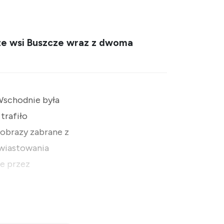
 ze wsi Buszcze wraz z dwoma
 Wschodnie była
trafiło
obrazy zabrane z
Zwiastowania
ie przez