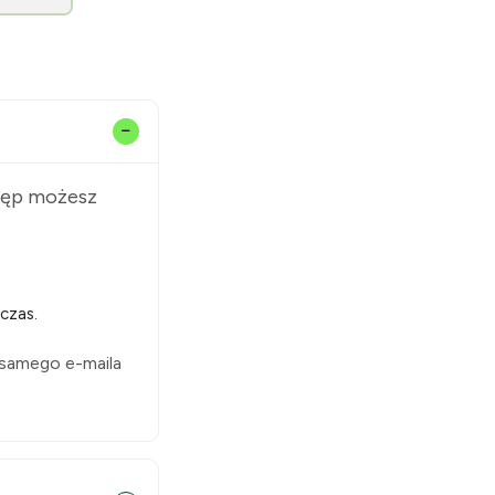
stęp możesz
czas.
 samego e-maila