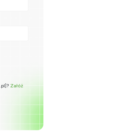
.pl]?
Załóż