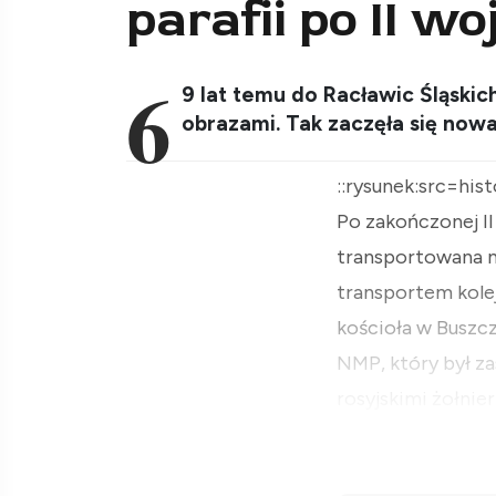
parafii po II w
6
9 lat temu do Racławic Śląski
obrazami. Tak zaczęła się nowa 
::rysunek:src=his
Po zakończonej II
transportowana na
transportem kole
kościoła w Buszcz
NMP, który był za
rosyjskimi żołnie