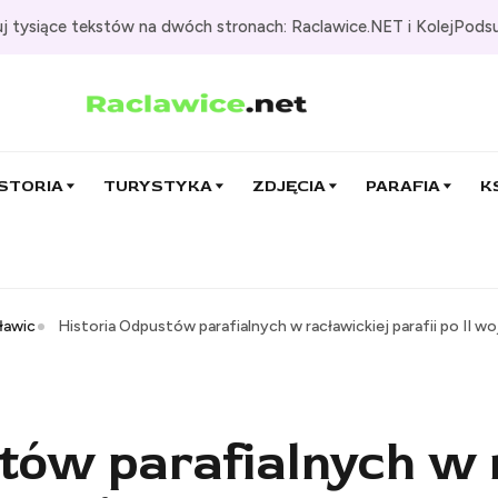
j tysiące tekstów na dwóch stronach: Raclawice.NET i KolejPods
STORIA
TURYSTYKA
ZDJĘCIA
PARAFIA
K
cławic
Historia Odpustów parafialnych w racławickiej parafii po II w
tów parafialnych w 