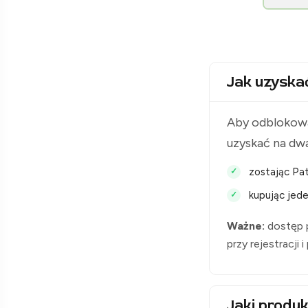
[Raclawice.NET]
Jak uzyska
Aby odblokowa
uzyskać na dw
zostając Pat
kupując jede
Ważne:
dostęp p
przy rejestracji 
Jaki produk