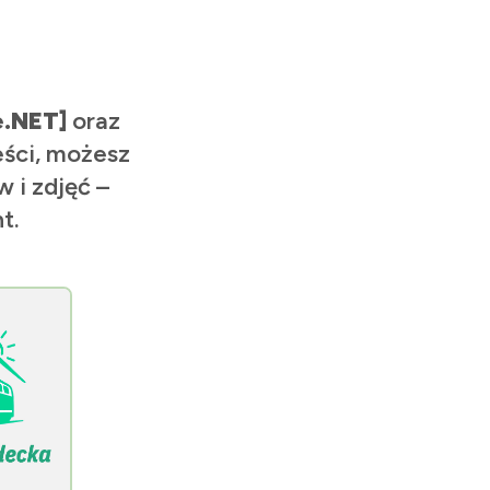
e.NET]
oraz
eści, możesz
 i zdjęć –
t.