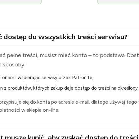
[KolejPodsudecka.pl]
ć dostęp do wszystkich treści serwisu?
ć pełne treści, musisz mieć konto – to podstawa. Do
a sposoby:
ronem i wspierając serwisy przez Patronite,
n z produktów, których zakup daje dostęp do treści na określony 
rzypisuje się do konta po adresie e-mail, dlatego używaj tego
i płatności w sklepie on-line.
t muszę kupić, aby zyskać dostęp do treści