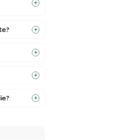
te?
ie?