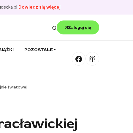
udecka.pl
Dowiedz się więcej
Zaloguj się
SIĄŻKI
POZOSTAŁE
ojnie światowej
racławickiej