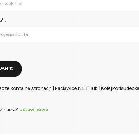
* :
ANIE
zcze konta na stronach [Raclawice.NET] lub [KolejPodsudecka
z hasła?
Ustaw nowe