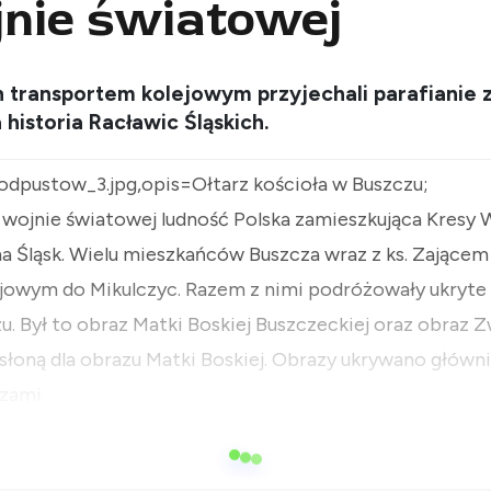
ojnie światowej
ch transportem kolejowym przyjechali parafianie
historia Racławic Śląskich.
todpustow_3.jpg,opis=Ołtarz kościoła w Buszczu;
 wojnie światowej ludność Polska zamieszkująca Kresy
 Śląsk. Wielu mieszkańców Buszcza wraz z ks. Zającem 
jowym do Mikulczyc. Razem z nimi podróżowały ukryte 
u. Był to obraz Matki Boskiej Buszczeckiej oraz obraz 
słoną dla obrazu Matki Boskiej. Obrazy ukrywano główn
rzami.