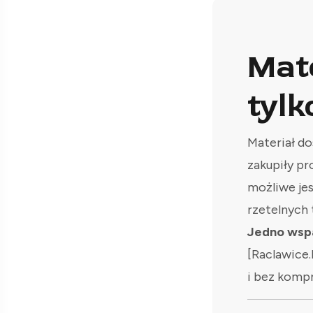
Mat
tylk
Materiał do
zakupiły pr
możliwe je
rzetelnych 
Jedno wspa
[Raclawice.
i bez komp